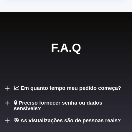
F.A.Q
📈 Em quanto tempo meu pedido começa?
Seu pedido começa em até 15 minutos após a confirmação
🔒 Preciso fornecer senha ou dados
do pagamento.
sensíveis?
Nunca! Só pedimos o @username do seu Instagram.
🎯 As visualizações são de pessoas reais?
Sim, são visualizações feitas por perfis reais e ativos no