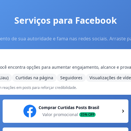
Serviços para Facebook
to de sua autoridade e fama nas redes sociais. Arraste p
i você encontra opções para aumentar engajamento, alcance e prova
Uau)
Curtidas na página
Seguidores
Visualizações de víd
 reações em posts para reforçar credibilidade.
Comprar Curtidas Posts Brasil
Valor promocional
35% OFF