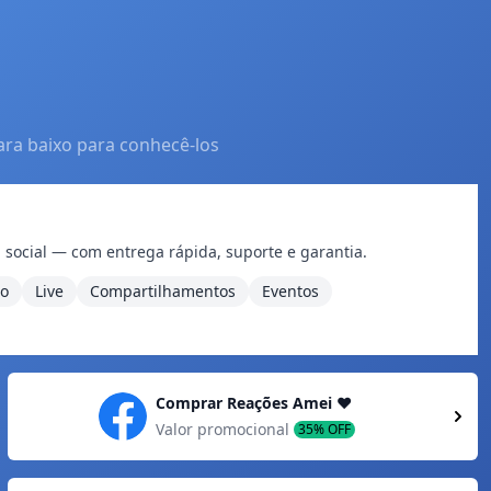
ara baixo para conhecê-los
 social — com entrega rápida, suporte e garantia.
eo
Live
Compartilhamentos
Eventos
Comprar Reações Amei ❤️
Valor promocional
35% OFF