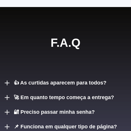
F.A.Q
👍 As curtidas aparecem para todos?
Sim! As curtidas são públicas e ficam visíveis na sua página.
🚀 Em quanto tempo começa a entrega?
Geralmente em poucos minutos após o pagamento
🔐 Preciso passar minha senha?
aprovado.
Não! Você só informa o link da página. Nenhum acesso é
📌 Funciona em qualquer tipo de página?
necessário.