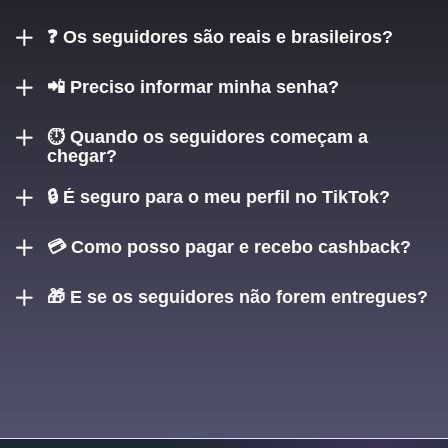
❓ Os seguidores são reais e brasileiros?
Sim! Todos os seguidores são de perfis brasileiros reais ou
📲 Preciso informar minha senha?
mistos de alta qualidade.
Não! Basta informar o @ do seu perfil. Nada mais.
⏱️ Quando os seguidores começam a
chegar?
Em poucos minutos após o pagamento, de forma automática.
🔒 É seguro para o meu perfil no TikTok?
Sim, o serviço é seguro, discreto e compatível com a
💳 Como posso pagar e recebo cashback?
plataforma.
Aceitamos Pix e cartão de crédito. E sim, toda compra
🎁 E se os seguidores não forem entregues?
garante cashback automático, mesmo que tudo funcione
perfeitamente.
Você tem garantia de reenvio ou reembolso total em caso de
falha.