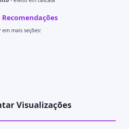
ento
- efeito em cascata
de Recomendações
r
em mais seções:
tar Visualizações