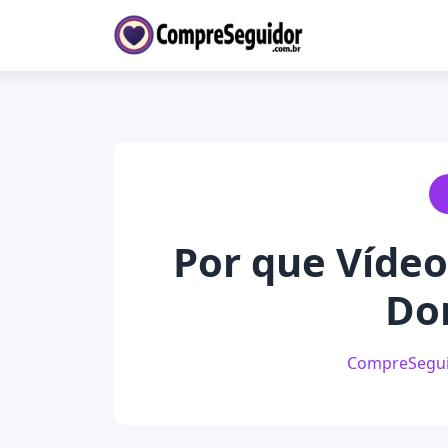
Por que Víde
Do
CompreSegu