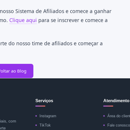
nosso Sistema de Afiliados e comece a ganhar
smo.
Clique aqui
para se inscrever e comece a
rte do nosso time de afiliados e começar a
oltar ao Blog
Serviços
Atendimento
Instagram
Área do clien
iais, com
TikTok
Fale conosco
rte