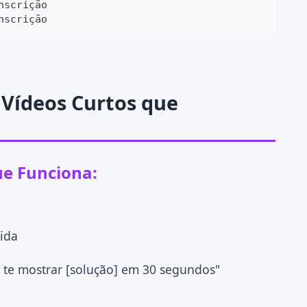
scrição

nscrição
 Vídeos Curtos que
ue Funciona:
ida
 te mostrar [solução] em 30 segundos"