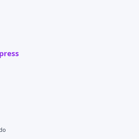
press
ado