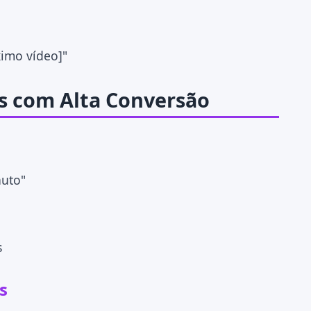
ximo vídeo]"
os com Alta Conversão
nuto"
s
s